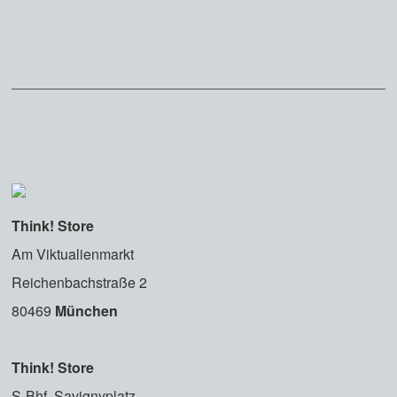
Think! Store
Am Viktualienmarkt
Reichenbachstraße 2
80469
München
Think! Store
S-Bhf. Savignyplatz